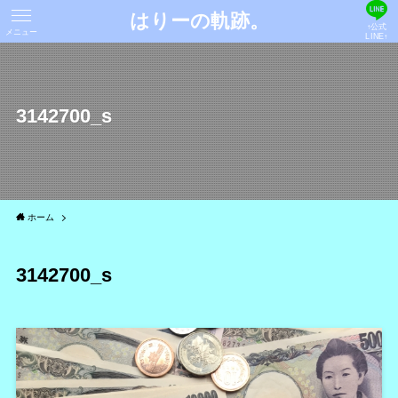
はりーの軌跡。
↑公式
メニュー
LINE↑
3142700_s
ホーム
3142700_s