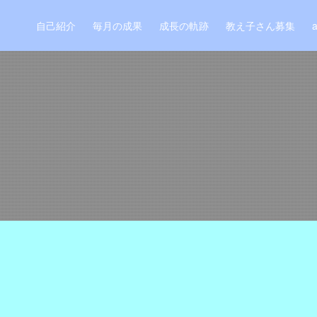
自己紹介
毎月の成果
成長の軌跡
教え子さん募集