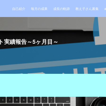
自己紹介
毎月の成果
成長の軌跡
教え子さん募集
ト実績報告～5ヶ月目～