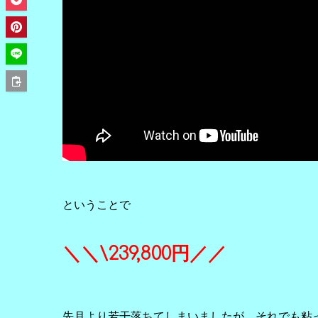
ということで
＼＼\239,800円／／
先月より若干落ちてしまいましたが、それでも粘